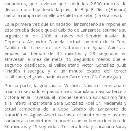
nadadores, que tuvieron que cubrir los 2.600 metros de
distancia que hay desde la playa de Bajo El Risco (Famara)
hasta la rampa del muelle de Caleta de Sebo (La Graciosa).
Es la primera vez que un nadador lanzaroteño se impone en
esta prueba desde que el Cabildo de Lanzarote asumiera su
organización en 2008 a través del Servicio Insular de
Deportes. Alejandro Candela -actual campeón de la Copa
Cabildo de Lanzarote de Natación en Aguas Abiertas-
empleó un tiempo de 34 minutos y 29 segundos en
atravesar la línea de meta; 15 segundos menos que el
segundo clasificado, el vallisoletano Víctor González (Club
Triatlón Pisuerga), y a un minuto exacto del tercer
clasificado, el grancanario Airam Carretero (CN Carucagua).
Por su parte, la grancanaria Verónica Navarro reeditaba el
triunfo cosechado el pasado año, acumulando así su tercera
victoria en la Travesía, al imponerse en un apuradísimo final
a la infantil lanzaroteña Sara González –del CN Nadamás y
actual campeona de la Copa Cabildo de Lanzarote de
Natación en Aguas Abiertas- hasta el punto de que las dos
nadadoras completaron la prueba con un tiempo idéntico de
36 minutos y 45 segundos. Tercera fue la grancanaria Saray