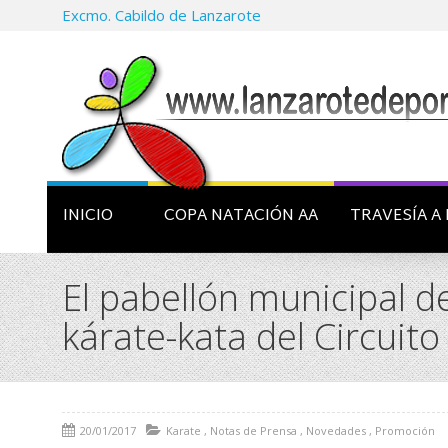
Excmo. Cabildo de Lanzarote
INICIO
COPA NATACIÓN AA
TRAVESÍA A 
El pabellón municipal d
kárate-kata del Circuit
20/01/2017
Karate
,
Notas de Prensa
,
Novedades
,
Promoción