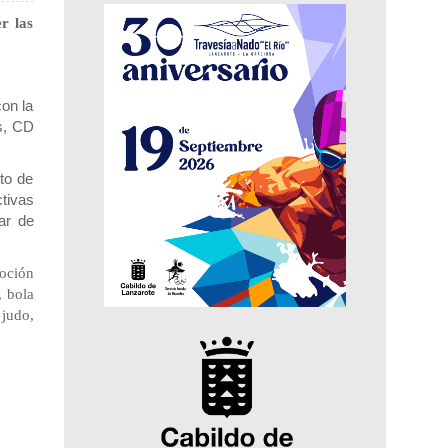
r las
con la
s, CD
ito de
tivas
ar de
oción
, bola
 judo,