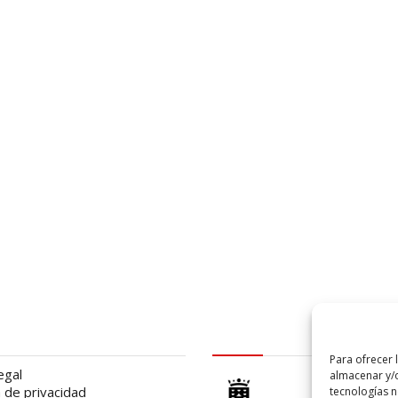
al
logo Cabildo
Para ofrecer 
egal
almacenar y/o
a de privacidad
tecnologías 