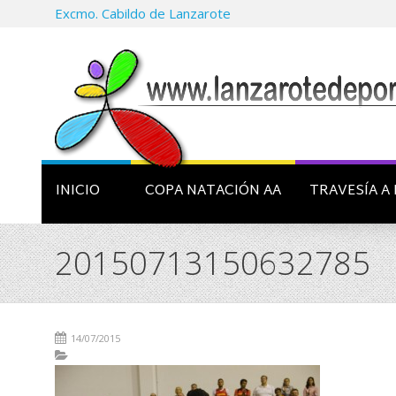
Excmo. Cabildo de Lanzarote
INICIO
COPA NATACIÓN AA
TRAVESÍA A 
20150713150632785
14/07/2015