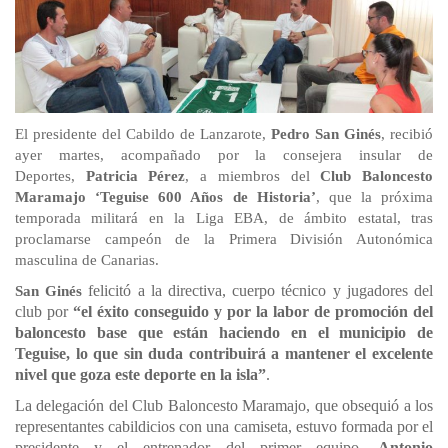
El presidente del Cabildo de Lanzarote,
Pedro San Ginés
, recibió
ayer martes, acompañado por la consejera insular de
Deportes,
Patricia Pérez
, a miembros del
Club Baloncesto
Maramajo ‘Teguise 600 Años de Historia’
, que la próxima
temporada militará en la Liga EBA, de ámbito estatal, tras
proclamarse campeón de la Primera División Autonómica
masculina de Canarias.
felicitó a la directiva, cuerpo técnico y jugadores del
San Ginés
club por
“el éxito conseguido y por la labor de promoción del
baloncesto base que están haciendo en el municipio de
Teguise, lo que sin duda contribuirá a mantener el excelente
nivel que goza este deporte en la isla”
.
La delegación del Club Baloncesto Maramajo, que obsequió a los
representantes cabildicios con una camiseta, estuvo formada por el
presidente y el entrenador del primer equipo,
Antonio