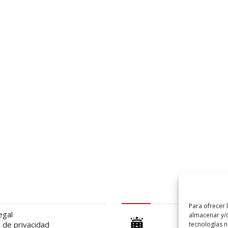
al
logo Cabildo
Para ofrecer 
egal
almacenar y/o
a de privacidad
tecnologías 