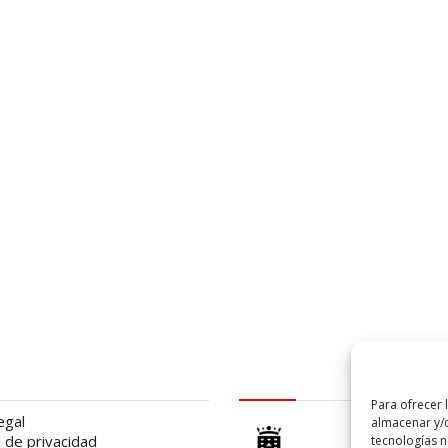
al
logo Cabildo
Para ofrecer 
egal
almacenar y/o
a de privacidad
tecnologías 