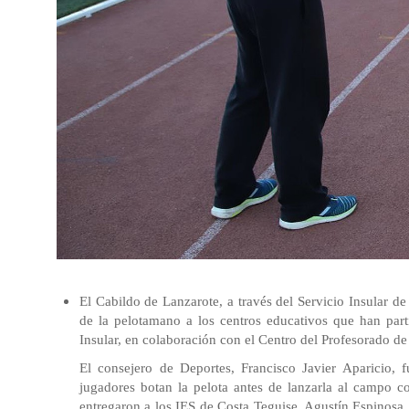
El Cabildo de Lanzarote, a través del Servicio Insular de
de la pelotamano a los centros educativos que han par
Insular, en colaboración con el Centro de
l
Profesor
ado de
El consejero de Deportes, Francisco Javier Aparicio, 
jugadores botan la pelota antes de lanzarla al campo co
entregaron a los IES de Costa Teguise, Agustín Espinosa,