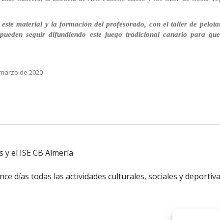
 este material y la formación del profesorado, con el taller de pelo
 pueden seguir
difundiendo este
j
uego
t
radicional
c
anario
para que
12 de marzo de 2020
 y el ISE CB Almería
e días todas las actividades culturales, sociales y deportiv