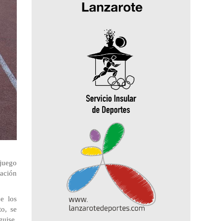
 juego
ración
e los
eto,
se
guise,