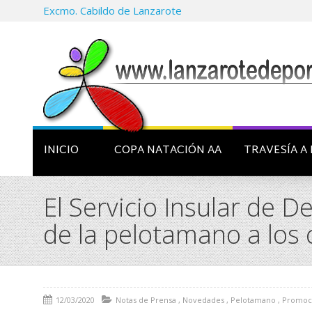
Excmo. Cabildo de Lanzarote
INICIO
COPA NATACIÓN AA
TRAVESÍA A 
El Servicio Insular de D
de la pelotamano a los
12/03/2020
Notas de Prensa
,
Novedades
,
Pelotamano
,
Promoc