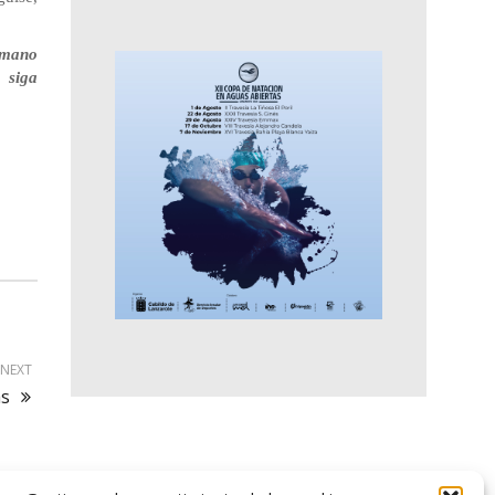
tamano
 siga
NEXT
as