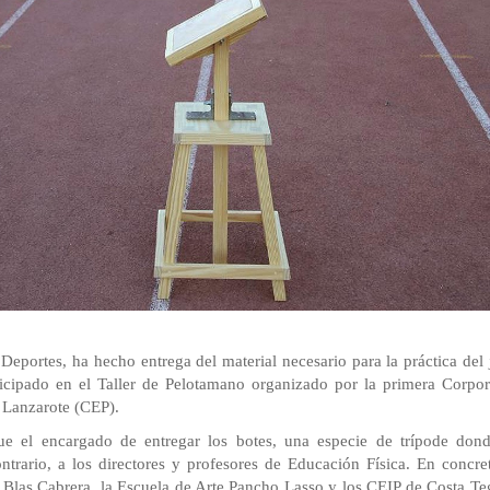
 Deportes, ha hecho entrega del material necesario para la práctica del
ticipado en el Taller de Pelotamano organizado por la primera Corpo
 Lanzarote (CEP).
fue el encargado de entregar los botes, una especie de trípode dond
ntrario, a los directores y profesores de Educación Física. En concr
 Blas Cabrera, la Escuela de Arte Pancho Lasso y los CEIP de Costa Te