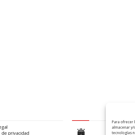
al
logo Cabildo
Para ofrecer 
egal
almacenar y/o
a de privacidad
tecnologías 