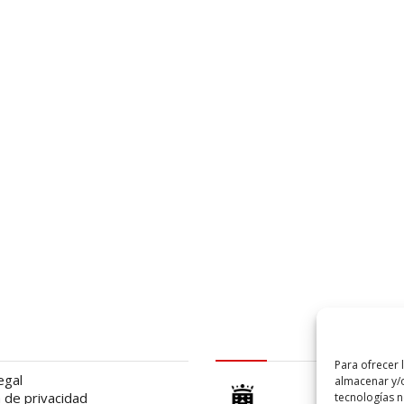
al
logo Cabildo
Para ofrecer 
egal
almacenar y/o
a de privacidad
tecnologías 