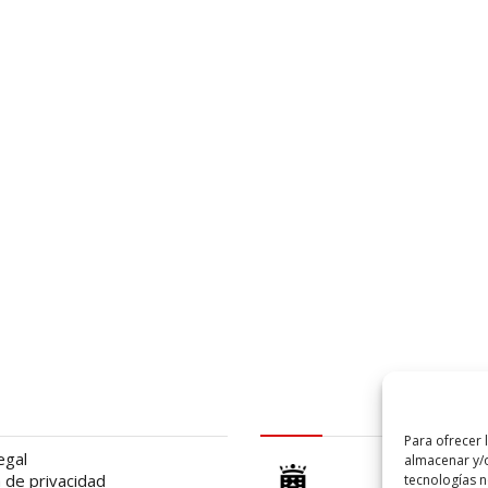
al
logo Cabildo
Para ofrecer 
egal
almacenar y/o
a de privacidad
tecnologías 