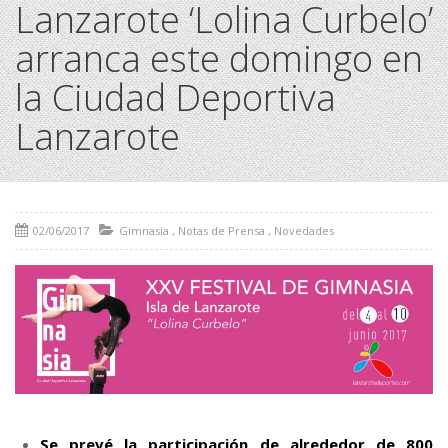
Lanzarote ‘Lolina Curbelo’
arranca este domingo en
la Ciudad Deportiva
Lanzarote
02/06/2017
Gimnasia
,
Notas de Prensa
,
Novedades
Se prevé la participación de alrededor de 800