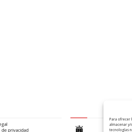
al
logo Cabildo
Para ofrecer 
egal
almacenar y/o
a de privacidad
tecnologías 