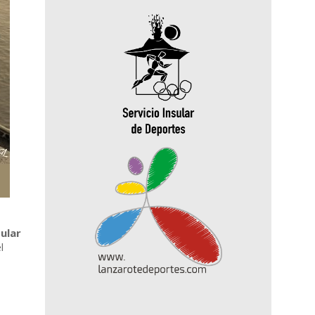
ular
l