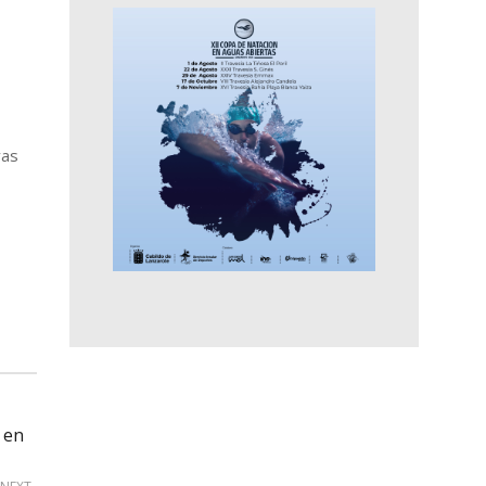
vas
 en