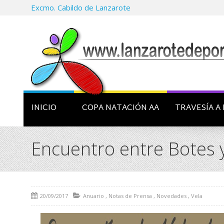
Excmo. Cabildo de Lanzarote
INICIO
COPA NATACIÓN AA
TRAVESÍA A 
Encuentro entre Botes y
20/09/2017
Anuario
,
Notas de Prensa
,
Novedades
,
Vela