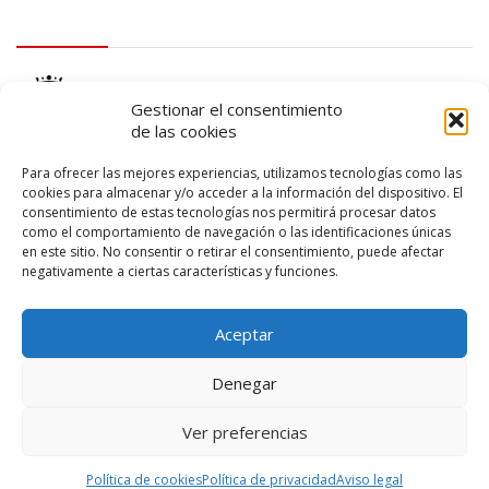
logo Cabildo
Gestionar el consentimiento
de las cookies
Para ofrecer las mejores experiencias, utilizamos tecnologías como las
cookies para almacenar y/o acceder a la información del dispositivo. El
consentimiento de estas tecnologías nos permitirá procesar datos
logo SID
como el comportamiento de navegación o las identificaciones únicas
en este sitio. No consentir o retirar el consentimiento, puede afectar
negativamente a ciertas características y funciones.
Aceptar
Denegar
Ver preferencias
© 2026 – Lanzarote Deportes – Todos los derechos reservados
Política de cookies
Política de privacidad
Aviso legal
Diseño web por
Solucionet
y
Cibernatural