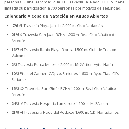
personas. Cabe recordar que la Travesía a Nado ‘El Río’ tiene
limitada su participación a 700 personas por motivos de seguridad.
Calendario V Copa de Natación en Aguas Abiertas
7/6
VII Travesía Playa Jablillo 2.000 m. Club Nadamás
21/6
X Travesía San Juan RCNA 1.200 m. Real Club Náutico de
Arrecife
13/7
VI Travesía Bahía Playa Blanca 1.500 m. Club de Triatlón
Vulcano
2/8
Travesía Punta Mujeres 2.000 m. Mc2Action-Ayto. Haría
10/8
Pto. del Carmen-C.Dpvo. Fariones 1.600 m. Ayto. Tías–C.D.
Fariones
15/8
XX Travesía San Ginés RCNA 1.200 m. Real Club Náutico
Arrecife
24/8
IV Travesía Hesperia Lanzarote 1.500 m. Mc2Action
21/9
VI Travesía a Nado del Reducto 1.600 m. C.D. Nonadamos