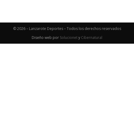
© 2026 – Lanzarote Deportes – Todos los derechos reservados
Diseño web por
Solucionet
y
Cibernatural