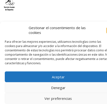
Gestionar el consentimiento de las
cookies
© 2026 – Lanzarote Deportes – Todos los derechos reservados
Diseño web por
Solucionet
y
Cibernatural
Para ofrecer las mejores experiencias, utilizamos tecnologías como las
cookies para almacenar y/o acceder a la información del dispositivo. El
consentimiento de estas tecnologías nos permitirá procesar datos como el
comportamiento de navegación o las identificaciones únicas en este sitio. 
consentir o retirar el consentimiento, puede afectar negativamente a cierta
características y funciones.
Aceptar
Denegar
Ver preferencias