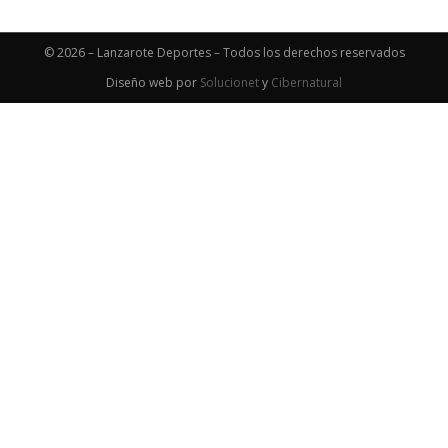
© 2026 – Lanzarote Deportes – Todos los derechos reservados
Diseño web por
Solucionet
y
Cibernatural