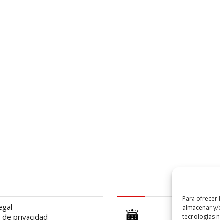
al
logo Cabildo
Para ofrecer 
egal
almacenar y/o
a de privacidad
tecnologías 