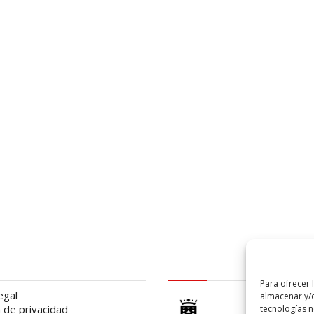
al
logo Cabildo
Para ofrecer 
egal
almacenar y/o
a de privacidad
tecnologías 