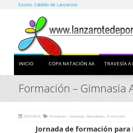
Excmo. Cabildo de Lanzarote
INICIO
COPA NATACIÓN AA
TRAVESÍA A 
Formación – Gimnasia A
23/01/2014
Formación
,
Gimnasia
,
Novedades
,
Promoción
Jornada de formación para 