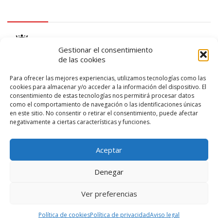
logo Cabildo
Gestionar el consentimiento
de las cookies
Para ofrecer las mejores experiencias, utilizamos tecnologías como las
cookies para almacenar y/o acceder a la información del dispositivo. El
consentimiento de estas tecnologías nos permitirá procesar datos
logo SID
como el comportamiento de navegación o las identificaciones únicas
en este sitio. No consentir o retirar el consentimiento, puede afectar
negativamente a ciertas características y funciones.
Aceptar
Denegar
Ver preferencias
© 2026 – Lanzarote Deportes – Todos los derechos reservados
Política de cookies
Política de privacidad
Aviso legal
Diseño web por
Solucionet
y
Cibernatural