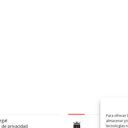
al
logo Cabildo
Para ofrecer 
egal
almacenar y/o
a de privacidad
tecnologías 