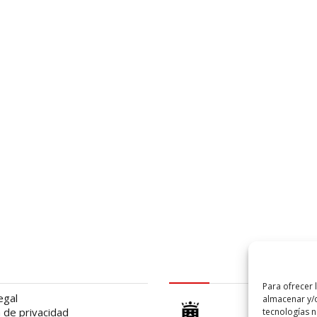
al
logo Cabildo
Para ofrecer 
egal
almacenar y/o
a de privacidad
tecnologías 