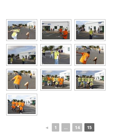
◄
1
...
14
15