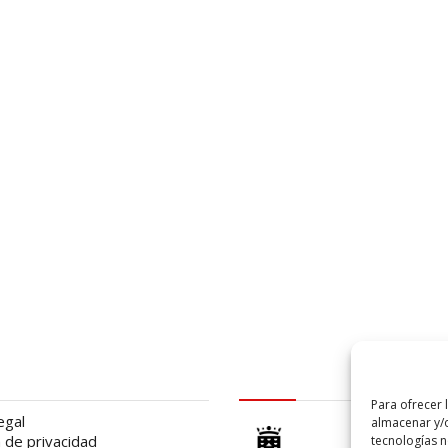
al
logo Cabildo
Para ofrecer 
egal
almacenar y/o
a de privacidad
tecnologías 