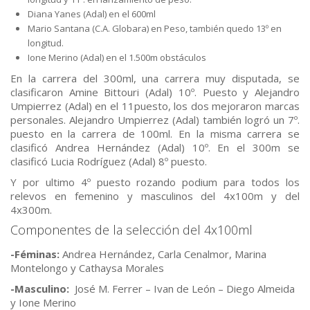
Diana Yanes (Adal) en el 600ml
Mario Santana (C.A. Globara) en Peso, también quedo 13º en
longitud.
Ione Merino (Adal) en el 1.500m obstáculos
En la carrera del 300ml, una carrera muy disputada, se
clasificaron Amine Bittouri (Adal) 10º. Puesto y Alejandro
Umpierrez (Adal) en el 11puesto, los dos mejoraron marcas
personales. Alejandro Umpierrez (Adal) también logró un 7º.
puesto en la carrera de 100ml. En la misma carrera se
clasificó Andrea Hernández (Adal) 10º. En el 300m se
clasificó Lucia Rodríguez (Adal) 8º puesto.
Y por ultimo 4º puesto rozando podium para todos los
relevos en femenino y masculinos del 4x100m y del
4x300m.
Componentes de la selección del 4x100ml
-Féminas:
Andrea Hernández, Carla Cenalmor, Marina
Montelongo y Cathaysa Morales
-Masculino:
José M. Ferrer – Ivan de León – Diego Almeida
y Ione Merino