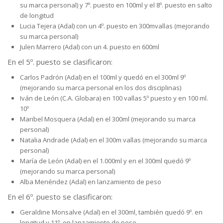
su marca personal) y 7º. puesto en 100ml y el 8º. puesto en salto
de longitud
Lucia Tejera (Adal) con un 4º. puesto en 300mvallas (mejorando
su marca personal)
Julen Marrero (Adal) con un 4. puesto en 600ml
En el 5º. puesto se clasificaron:
Carlos Padrón (Adal) en el 100ml y quedó en el 300ml 9º
(mejorando su marca personal en los dos disciplinas)
Iván de León (C.A. Globara) en 100 vallas 5º puesto y en 100 ml.
10º
Maribel Mosquera (Adal) en el 300ml (mejorando su marca
personal)
Natalia Andrade (Adal) en el 300m vallas (mejorando su marca
personal)
María de León (Adal) en el 1.000ml y en el 300ml quedó 9º
(mejorando su marca personal)
Alba Menéndez (Adal) en lanzamiento de peso
En el 6º. puesto se clasificaron:
Geraldine Monsalve (Adal) en el 300ml, también quedó 9º. en
longitud y 11º. en lanzamiento de peso.