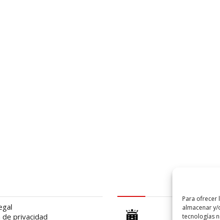
al
logo Cabildo
Para ofrecer 
egal
almacenar y/o
a de privacidad
tecnologías 