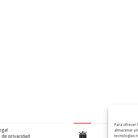
al
logo Cabildo
Para ofrecer 
egal
almacenar y/o
a de privacidad
tecnologías 