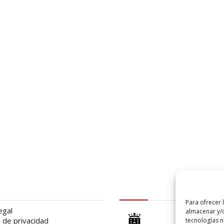
al
logo Cabildo
Para ofrecer 
egal
almacenar y/o
a de privacidad
tecnologías 