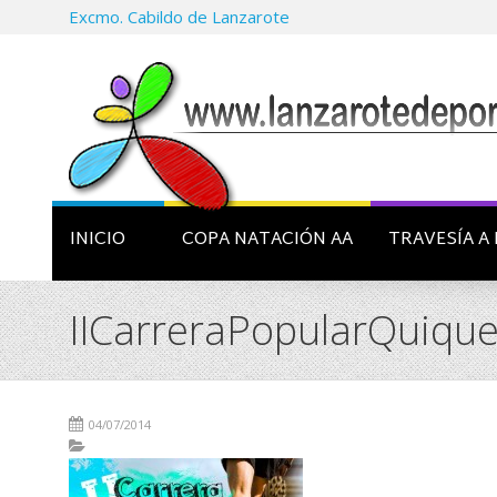
Excmo. Cabildo de Lanzarote
INICIO
COPA NATACIÓN AA
TRAVESÍA A 
IICarreraPopularQuiqu
04/07/2014