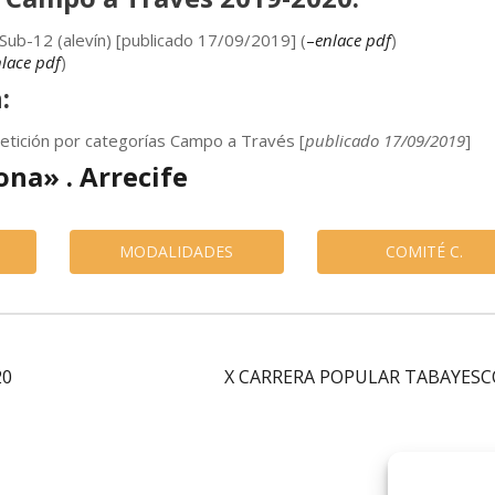
Sub-12 (alevín) [publicado 17/09/2019] (
–
enlace pdf
)
lace pdf
)
n:
mpetición por categorías Campo a Través [
publicado 17/09/2019
]
ona» . Arrecife
MODALIDADES
COMITÉ C.
20
X CARRERA POPULAR TABAYESC
al
logo Cabildo