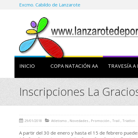
Excmo. Cabildo de Lanzarote
INICIO
COPA NATACIÓN AA
TRAVESÍA A 
Inscripciones La Gracio
29/01/2018
Atletismo
,
Novedades
,
Promoción
,
Trail
,
Triatlon
A partir del 30 de enero y hasta el 15 de febrero puedes