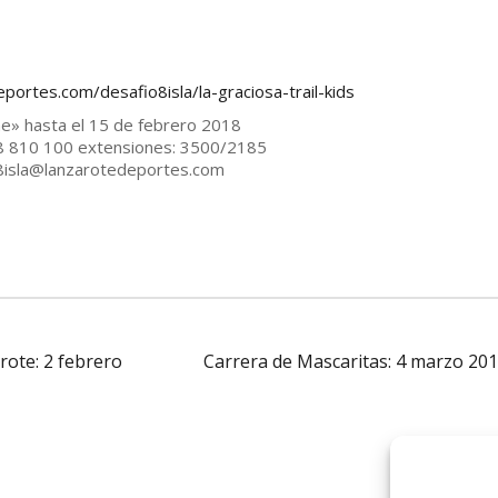
ortes.com/desafio8isla/la-graciosa-trail-kids
ine» hasta el 15 de febrero 2018
8 810 100 extensiones: 3500/2185
o8isla@lanzarotedeportes.com
ote: 2 febrero
Carrera de Mascaritas: 4 marzo 20
al
logo Cabildo