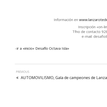
Información en
www.lanzarotedep
Inscripción «on-l
Tfno de contacto 92
e-mail: desafi
–
ir a «inicio» Desafío Octava Isla»
PREVIOUS
AUTOMOVILISMO, Gala de campeones de Lanzar
Contactar
Aviso leg