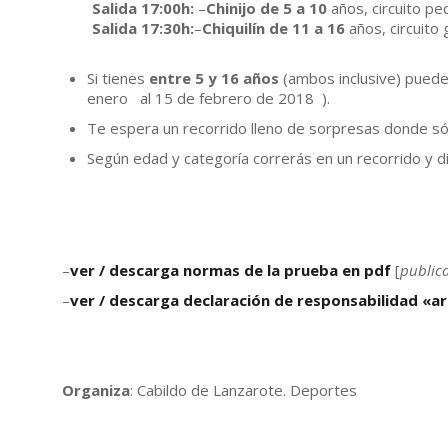
Salida 17:00h:
–
Chinijo de 5 a 10
años, circuito p
Salida 17:30h:
–
Chiquilín de 11 a 16
años, circuito 
Si tienes
entre 5 y 16 años
(ambos inclusive) puedes 
enero al 15 de febrero de 2018 ).
Te espera un recorrido lleno de sorpresas donde só
Según edad y categoría correrás en un recorrido y d
–
ver / descarga normas de la prueba en pdf
[
public
–
ver / descarga declaración de responsabilidad «ar
Organiza
: Cabildo de Lanzarote. Deportes