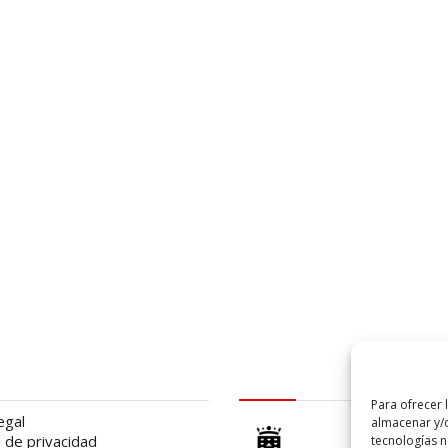
al
logo Cabildo
Para ofrecer 
egal
almacenar y/o
a de privacidad
tecnologías 