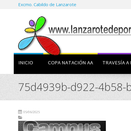
Excmo. Cabildo de Lanzarote
INICIO
COPA NATACIÓN AA
TRAVESÍA A 
75d4939b-d922-4b58-b
05/06/2025