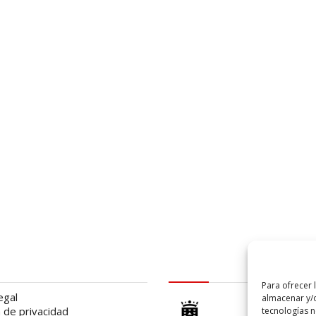
al
logo Cabildo
Para ofrecer 
egal
almacenar y/o
a de privacidad
tecnologías 