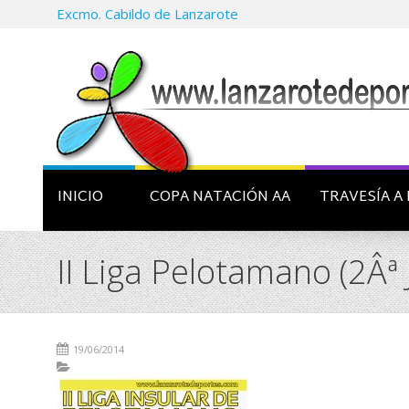
Excmo. Cabildo de Lanzarote
INICIO
COPA NATACIÓN AA
TRAVESÍA A 
II Liga Pelotamano (2Âª 
19/06/2014