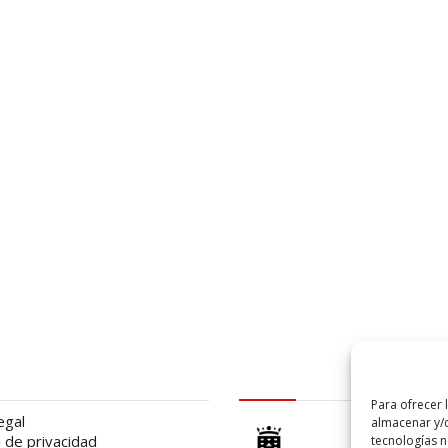
al
logo Cabildo
Para ofrecer 
egal
almacenar y/o
a de privacidad
tecnologías 