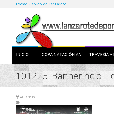
Excmo. Cabildo de Lanzarote
INICIO
COPA NATACIÓN AA
TRAVESÍA A 
101225_Bannerincio_To
09/12/2025