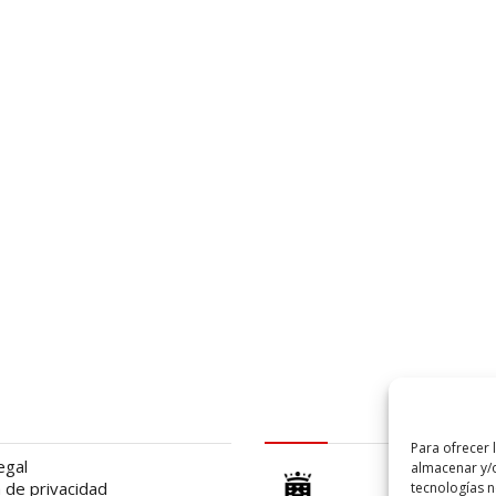
al
logo Cabildo
Para ofrecer 
egal
almacenar y/o
a de privacidad
tecnologías 