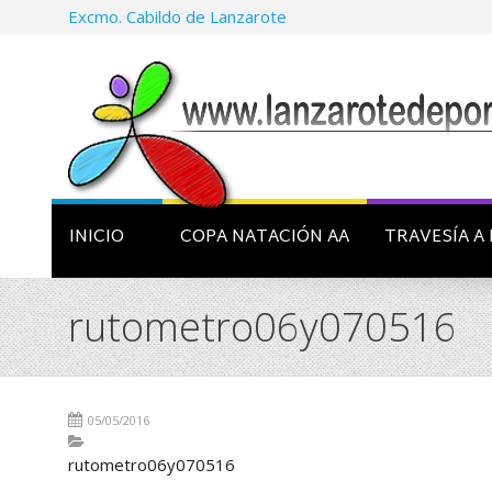
Excmo. Cabildo de Lanzarote
INICIO
COPA NATACIÓN AA
TRAVESÍA A 
rutometro06y070516
05/05/2016
rutometro06y070516