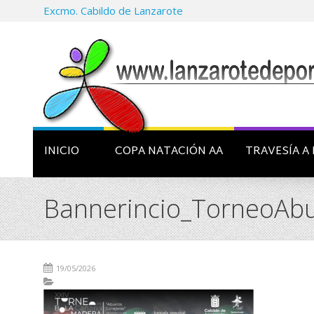
Excmo. Cabildo de Lanzarote
INICIO
COPA NATACIÓN AA
TRAVESÍA A 
Bannerincio_TorneoAb
19/05/2026