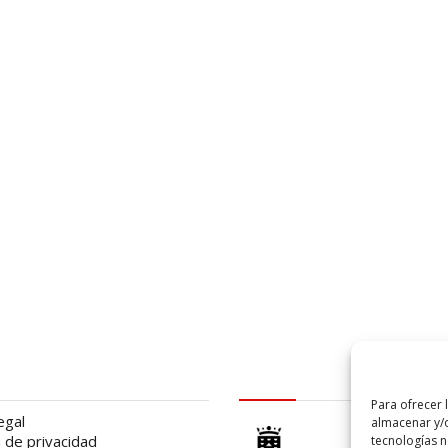
al
logo Cabildo
Para ofrecer 
egal
almacenar y/o
a de privacidad
tecnologías 