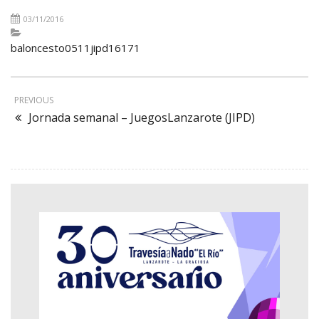
03/11/2016
baloncesto0511jipd16171
PREVIOUS
Jornada semanal – JuegosLanzarote (JIPD)