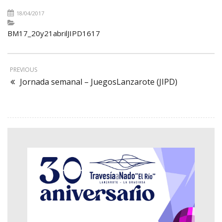
18/04/2017
BM17_20y21abrilJIPD1617
PREVIOUS
Jornada semanal – JuegosLanzarote (JIPD)