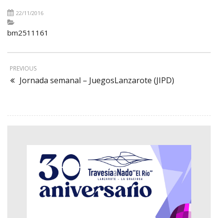
22/11/2016
bm2511161
PREVIOUS
Jornada semanal – JuegosLanzarote (JIPD)