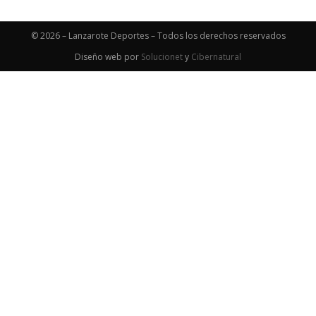
© 2026 – Lanzarote Deportes – Todos los derechos reservados
Diseño web por
Solucionet
y
Cibernatural