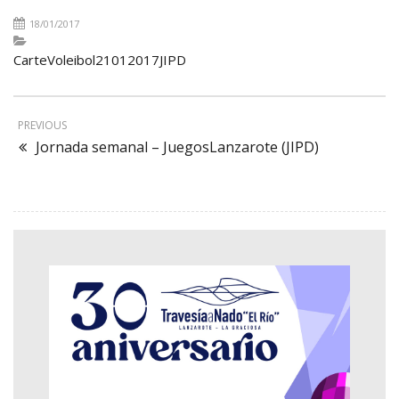
18/01/2017
CarteVoleibol21012017JIPD
PREVIOUS
Jornada semanal – JuegosLanzarote (JIPD)