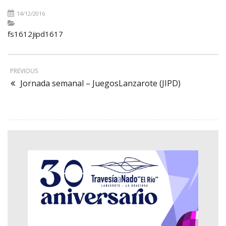
14/12/2016
fs1612jipd1617
PREVIOUS
Jornada semanal – JuegosLanzarote (JIPD)