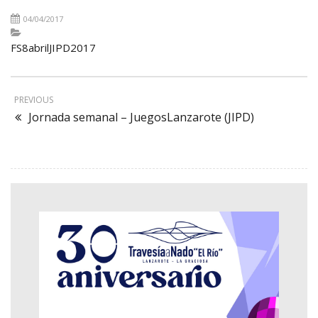
04/04/2017
FS8abrilJIPD2017
PREVIOUS
Jornada semanal – JuegosLanzarote (JIPD)