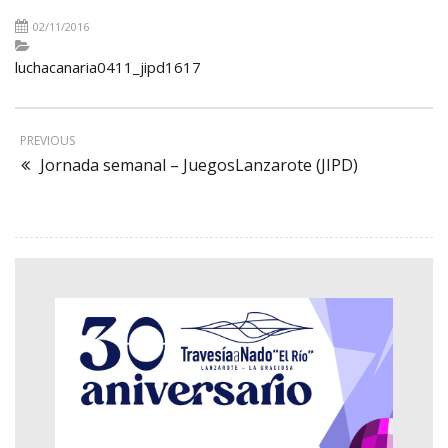
02/11/2016
luchacanaria0411_jipd1617
PREVIOUS
Jornada semanal – JuegosLanzarote (JIPD)