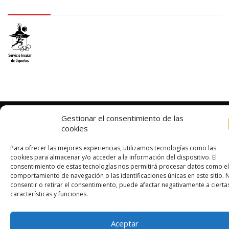
logo SID
© 2026 – Lanzarote Deportes – Todos los derechos reservados
Gestionar el consentimiento de las
Diseño web por
Solucionet
y
Cibernatural
cookies
Para ofrecer las mejores experiencias, utilizamos tecnologías como las
cookies para almacenar y/o acceder a la información del dispositivo. El
consentimiento de estas tecnologías nos permitirá procesar datos como el
comportamiento de navegación o las identificaciones únicas en este sitio. 
consentir o retirar el consentimiento, puede afectar negativamente a cierta
características y funciones.
Aceptar