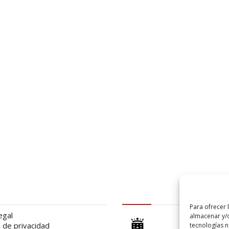
al
logo Cabildo
Para ofrecer 
egal
almacenar y/o
a de privacidad
tecnologías 