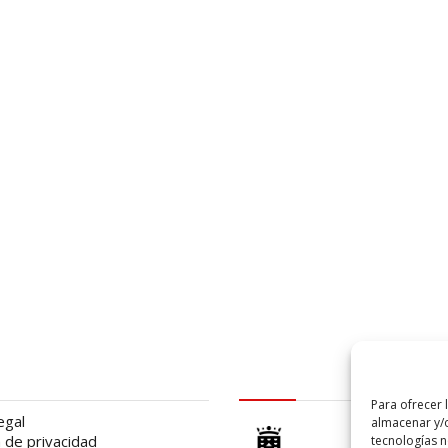
al
logo Cabildo
Para ofrecer 
egal
almacenar y/o
a de privacidad
tecnologías 