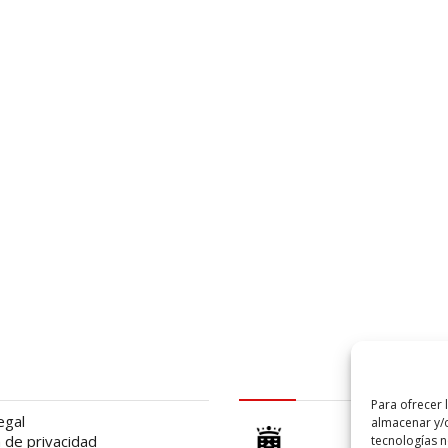
al
logo Cabildo
Para ofrecer 
egal
almacenar y/o
a de privacidad
tecnologías 