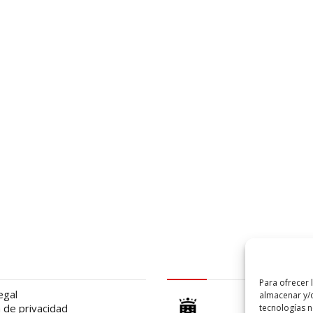
al
logo Cabildo
Para ofrecer 
egal
almacenar y/o
a de privacidad
tecnologías 